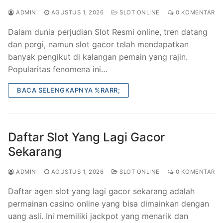
ADMIN
AGUSTUS 1, 2026
SLOT ONLINE
0 KOMENTAR
Dalam dunia perjudian Slot Resmi online, tren datang
dan pergi, namun slot gacor telah mendapatkan
banyak pengikut di kalangan pemain yang rajin.
Popularitas fenomena ini…
BACA SELENGKAPNYA %RARR;
Daftar Slot Yang Lagi Gacor
Sekarang
ADMIN
AGUSTUS 1, 2026
SLOT ONLINE
0 KOMENTAR
Daftar agen slot yang lagi gacor sekarang adalah
permainan casino online yang bisa dimainkan dengan
uang asli. Ini memiliki jackpot yang menarik dan