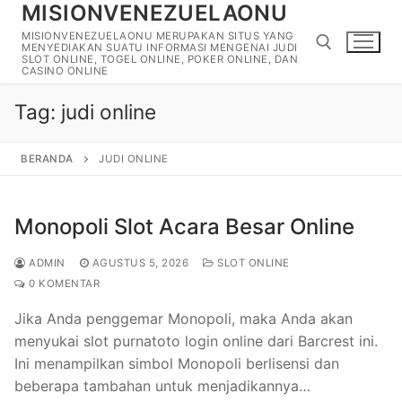
MISIONVENEZUELAONU
Lompat
ke
MISIONVENEZUELAONU MERUPAKAN SITUS YANG
MENYEDIAKAN SUATU INFORMASI MENGENAI JUDI
konten
SLOT ONLINE, TOGEL ONLINE, POKER ONLINE, DAN
CASINO ONLINE
Tag:
judi online
Cari:
BERANDA
JUDI ONLINE
Monopoli Slot Acara Besar Online
ADMIN
AGUSTUS 5, 2026
SLOT ONLINE
0 KOMENTAR
Jika Anda penggemar Monopoli, maka Anda akan
menyukai slot purnatoto login online dari Barcrest ini.
Ini menampilkan simbol Monopoli berlisensi dan
beberapa tambahan untuk menjadikannya…