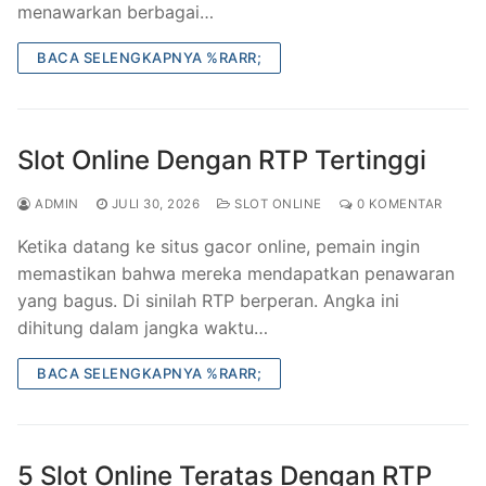
menawarkan berbagai…
BACA SELENGKAPNYA %RARR;
Slot Online Dengan RTP Tertinggi
ADMIN
JULI 30, 2026
SLOT ONLINE
0 KOMENTAR
Ketika datang ke situs gacor online, pemain ingin
memastikan bahwa mereka mendapatkan penawaran
yang bagus. Di sinilah RTP berperan. Angka ini
dihitung dalam jangka waktu…
BACA SELENGKAPNYA %RARR;
5 Slot Online Teratas Dengan RTP