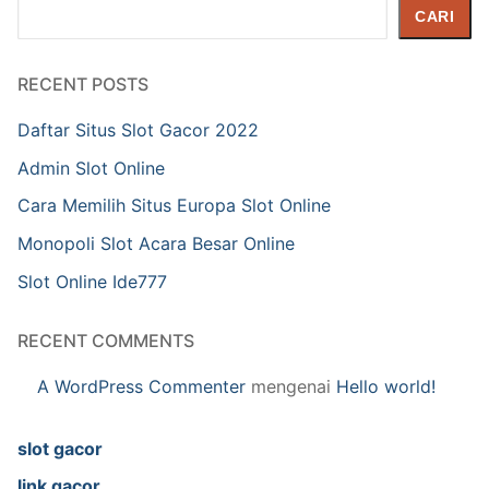
Cari
CARI
RECENT POSTS
Daftar Situs Slot Gacor 2022
Admin Slot Online
Cara Memilih Situs Europa Slot Online
Monopoli Slot Acara Besar Online
Slot Online Ide777
RECENT COMMENTS
A WordPress Commenter
mengenai
Hello world!
slot gacor
link gacor