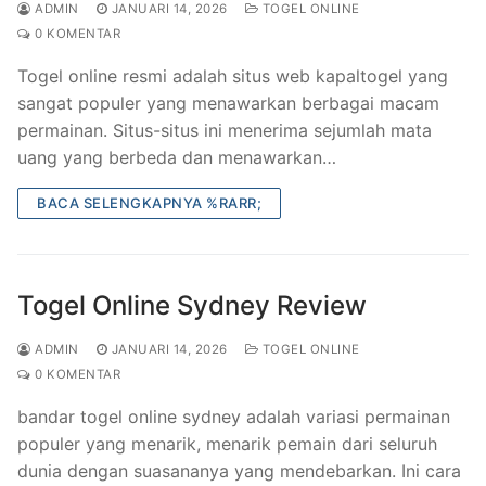
ADMIN
JANUARI 14, 2026
TOGEL ONLINE
0 KOMENTAR
Togel online resmi adalah situs web kapaltogel yang
sangat populer yang menawarkan berbagai macam
permainan. Situs-situs ini menerima sejumlah mata
uang yang berbeda dan menawarkan…
BACA SELENGKAPNYA %RARR;
Togel Online Sydney Review
ADMIN
JANUARI 14, 2026
TOGEL ONLINE
0 KOMENTAR
bandar togel online sydney adalah variasi permainan
populer yang menarik, menarik pemain dari seluruh
dunia dengan suasananya yang mendebarkan. Ini cara