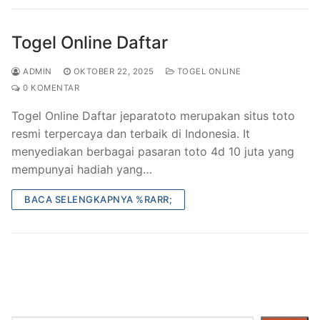
Togel Online Daftar
ADMIN
OKTOBER 22, 2025
TOGEL ONLINE
0 KOMENTAR
Togel Online Daftar jeparatoto merupakan situs toto
resmi terpercaya dan terbaik di Indonesia. It
menyediakan berbagai pasaran toto 4d 10 juta yang
mempunyai hadiah yang…
BACA SELENGKAPNYA %RARR;