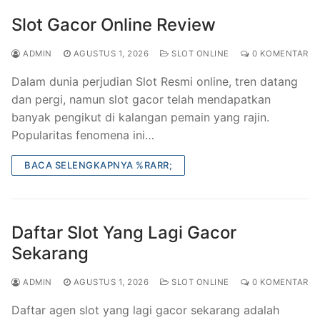
Slot Gacor Online Review
ADMIN
AGUSTUS 1, 2026
SLOT ONLINE
0 KOMENTAR
Dalam dunia perjudian Slot Resmi online, tren datang
dan pergi, namun slot gacor telah mendapatkan
banyak pengikut di kalangan pemain yang rajin.
Popularitas fenomena ini…
BACA SELENGKAPNYA %RARR;
Daftar Slot Yang Lagi Gacor
Sekarang
ADMIN
AGUSTUS 1, 2026
SLOT ONLINE
0 KOMENTAR
Daftar agen slot yang lagi gacor sekarang adalah