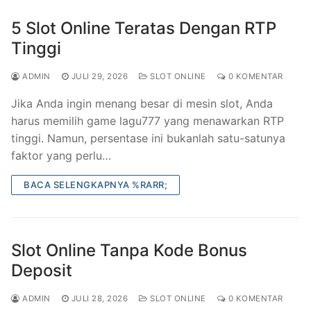
5 Slot Online Teratas Dengan RTP
Tinggi
ADMIN
JULI 29, 2026
SLOT ONLINE
0 KOMENTAR
Jika Anda ingin menang besar di mesin slot, Anda
harus memilih game lagu777 yang menawarkan RTP
tinggi. Namun, persentase ini bukanlah satu-satunya
faktor yang perlu…
BACA SELENGKAPNYA %RARR;
Slot Online Tanpa Kode Bonus
Deposit
ADMIN
JULI 28, 2026
SLOT ONLINE
0 KOMENTAR