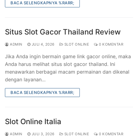
BACA SELENGKAPNYA %RARR;
Situs Slot Gacor Thailand Review
ADMIN
JULI 4, 2026
SLOT ONLINE
0 KOMENTAR
Jika Anda ingin bermain game link gacor online, maka
Anda harus melihat situs slot gacor thailand. Ini
menawarkan berbagai macam permainan dan dikenal
dengan layanan…
BACA SELENGKAPNYA %RARR;
Slot Online Italia
ADMIN
JULI 3, 2026
SLOT ONLINE
0 KOMENTAR