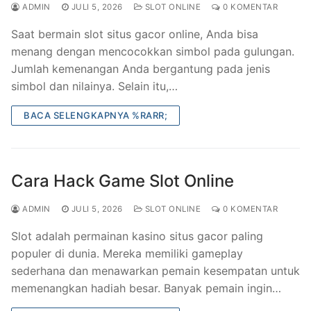
ADMIN
JULI 5, 2026
SLOT ONLINE
0 KOMENTAR
Saat bermain slot situs gacor online, Anda bisa
menang dengan mencocokkan simbol pada gulungan.
Jumlah kemenangan Anda bergantung pada jenis
simbol dan nilainya. Selain itu,…
BACA SELENGKAPNYA %RARR;
Cara Hack Game Slot Online
ADMIN
JULI 5, 2026
SLOT ONLINE
0 KOMENTAR
Slot adalah permainan kasino situs gacor paling
populer di dunia. Mereka memiliki gameplay
sederhana dan menawarkan pemain kesempatan untuk
memenangkan hadiah besar. Banyak pemain ingin…