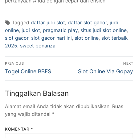
pertanyaan Anda dengan cepat dan efisien.
Tagged
daftar judi slot
,
daftar slot gacor
,
judi
online
,
judi slot
,
pragmatic play
,
situs judi slot online
,
slot gacor
,
slot gacor hari ini
,
slot online
,
slot terbaik
2025
,
sweet bonanza
Navigasi
PREVIOUS
NEXT
pos
Previous
Next
Togel Online BBFS
Slot Online Via Gopay
post:
post:
Tinggalkan Balasan
Alamat email Anda tidak akan dipublikasikan.
Ruas
yang wajib ditandai
*
KOMENTAR
*