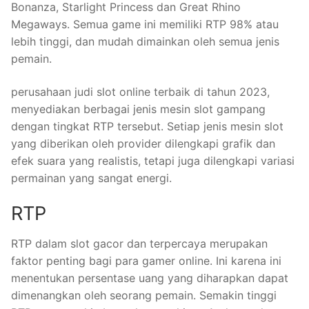
Bonanza, Starlight Princess dan Great Rhino
Megaways. Semua game ini memiliki RTP 98% atau
lebih tinggi, dan mudah dimainkan oleh semua jenis
pemain.
perusahaan judi slot online terbaik di tahun 2023,
menyediakan berbagai jenis mesin slot gampang
dengan tingkat RTP tersebut. Setiap jenis mesin slot
yang diberikan oleh provider dilengkapi grafik dan
efek suara yang realistis, tetapi juga dilengkapi variasi
permainan yang sangat energi.
RTP
RTP dalam slot gacor dan terpercaya merupakan
faktor penting bagi para gamer online. Ini karena ini
menentukan persentase uang yang diharapkan dapat
dimenangkan oleh seorang pemain. Semakin tinggi