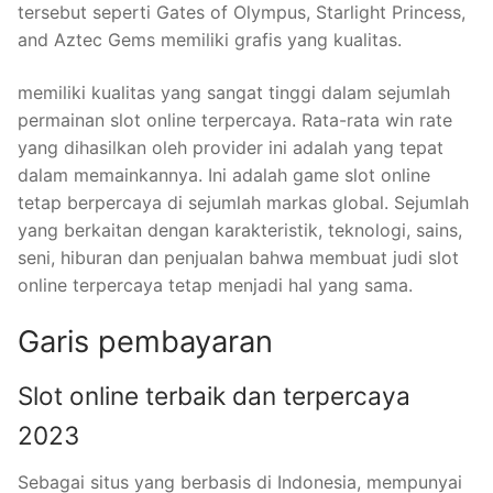
tersebut seperti Gates of Olympus, Starlight Princess,
and Aztec Gems memiliki grafis yang kualitas.
memiliki kualitas yang sangat tinggi dalam sejumlah
permainan slot online terpercaya. Rata-rata win rate
yang dihasilkan oleh provider ini adalah yang tepat
dalam memainkannya. Ini adalah game slot online
tetap berpercaya di sejumlah markas global. Sejumlah
yang berkaitan dengan karakteristik, teknologi, sains,
seni, hiburan dan penjualan bahwa membuat judi slot
online terpercaya tetap menjadi hal yang sama.
Garis pembayaran
Slot online terbaik dan terpercaya
2023
Sebagai situs yang berbasis di Indonesia, mempunyai