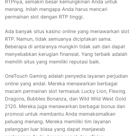
RTPnya, semakin besar kemungkinan Anda untuk
menang. Inilah mengapa Anda harus mencari
permainan slot dengan RTP tinggi.
Ada banyak situs kasino online yang menawarkan slot
RTP. Namun, tidak semuanya diciptakan sama.
Beberapa di antaranya mungkin tidak sah dan dapat
menyebabkan kerugian finansial. Yang terbaik adalah
memilih situs yang memiliki reputasi baik.
OneTouch Gaming adalah penyedia layanan perjudian
online yang andal. Mereka menawarkan berbagai
macam permainan slot termasuk Lucky Lion, Flexing
Dragons, Bubbles Bonanza, dan Wild Wild West Gold
2120. Mereka juga menawarkan berbagai bonus dan
promosi untuk membantu Anda memaksimalkan
peluang menang. Mereka memiliki tim layanan
pelanggan luar biasa yang dapat menjawab