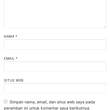
NAMA
*
EMAIL
*
SITUS WEB
Simpan nama, email, dan situs web saya pada
peramban ini untuk komentar saya berikutnya.