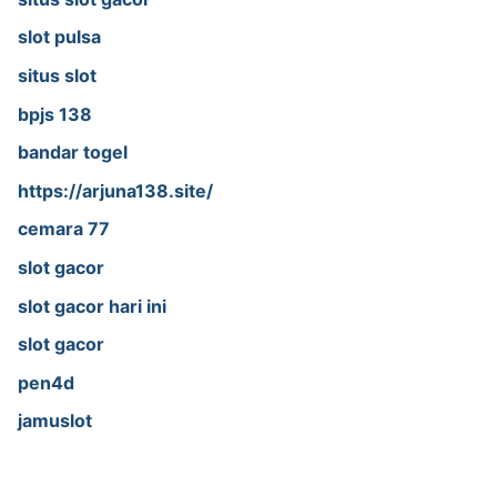
slot pulsa
situs slot
bpjs 138
bandar togel
https://arjuna138.site/
cemara 77
slot gacor
slot gacor hari ini
slot gacor
pen4d
jamuslot