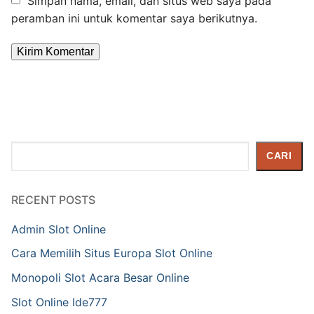
Simpan nama, email, dan situs web saya pada
peramban ini untuk komentar saya berikutnya.
Cari
CARI
RECENT POSTS
Admin Slot Online
Cara Memilih Situs Europa Slot Online
Monopoli Slot Acara Besar Online
Slot Online Ide777