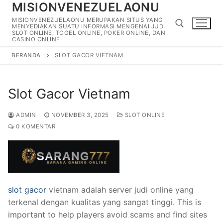
MISIONVENEZUELAONU
Lompat
ke
MISIONVENEZUELAONU MERUPAKAN SITUS YANG
MENYEDIAKAN SUATU INFORMASI MENGENAI JUDI
konten
SLOT ONLINE, TOGEL ONLINE, POKER ONLINE, DAN
CASINO ONLINE
BERANDA
SLOT GACOR VIETNAM
Cari:
Slot Gacor Vietnam
ADMIN
NOVEMBER 3, 2025
SLOT ONLINE
0 KOMENTAR
slot gacor
vietnam adalah server judi online yang
terkenal dengan kualitas yang sangat tinggi. This is
important to help players avoid scams and find sites