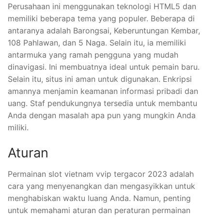
Perusahaan ini menggunakan teknologi HTML5 dan
memiliki beberapa tema yang populer. Beberapa di
antaranya adalah Barongsai, Keberuntungan Kembar,
108 Pahlawan, dan 5 Naga. Selain itu, ia memiliki
antarmuka yang ramah pengguna yang mudah
dinavigasi. Ini membuatnya ideal untuk pemain baru.
Selain itu, situs ini aman untuk digunakan. Enkripsi
amannya menjamin keamanan informasi pribadi dan
uang. Staf pendukungnya tersedia untuk membantu
Anda dengan masalah apa pun yang mungkin Anda
miliki.
Aturan
Permainan slot vietnam vvip tergacor 2023 adalah
cara yang menyenangkan dan mengasyikkan untuk
menghabiskan waktu luang Anda. Namun, penting
untuk memahami aturan dan peraturan permainan