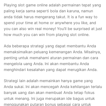
Playing slot game online adalah permainan tepat yang
paling kerja sama seperti bola dan karuna, namun
anda tidak harus mengerang takut. It is a fun way to
spend your time at home or anywhere you like, and
you can also win real money! You’ll be surprised at just
how much you can win from playing slot online.
Ada beberapa strategi yang dapat membantu Anda
memaksimalkan peluang kemenangan Anda. Misalnya,
penting untuk memahami aturan permainan dan cara
mengelola uang Anda. Ini akan membantu Anda
menghindari kesalahan yang dapat merugikan Anda.
Strategi lain adalah memainkan hanya game yang
Anda sukai. Ini akan mencegah Anda kehilangan terlalu
banyak uang dan akan membuat Anda tetap fokus
untuk menang. Ini juga merupakan ide bagus untuk
menggunakan putaran bonus sebagai cara untuk