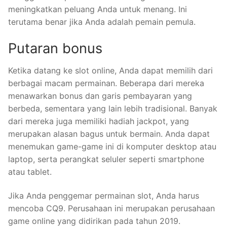
meningkatkan peluang Anda untuk menang. Ini
terutama benar jika Anda adalah pemain pemula.
Putaran bonus
Ketika datang ke slot online, Anda dapat memilih dari
berbagai macam permainan. Beberapa dari mereka
menawarkan bonus dan garis pembayaran yang
berbeda, sementara yang lain lebih tradisional. Banyak
dari mereka juga memiliki hadiah jackpot, yang
merupakan alasan bagus untuk bermain. Anda dapat
menemukan game-game ini di komputer desktop atau
laptop, serta perangkat seluler seperti smartphone
atau tablet.
Jika Anda penggemar permainan slot, Anda harus
mencoba CQ9. Perusahaan ini merupakan perusahaan
game online yang didirikan pada tahun 2019.