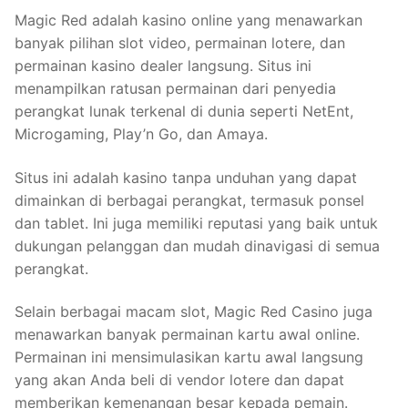
Magic Red adalah kasino online yang menawarkan
banyak pilihan slot video, permainan lotere, dan
permainan kasino dealer langsung. Situs ini
menampilkan ratusan permainan dari penyedia
perangkat lunak terkenal di dunia seperti NetEnt,
Microgaming, Play’n Go, dan Amaya.
Situs ini adalah kasino tanpa unduhan yang dapat
dimainkan di berbagai perangkat, termasuk ponsel
dan tablet. Ini juga memiliki reputasi yang baik untuk
dukungan pelanggan dan mudah dinavigasi di semua
perangkat.
Selain berbagai macam slot, Magic Red Casino juga
menawarkan banyak permainan kartu awal online.
Permainan ini mensimulasikan kartu awal langsung
yang akan Anda beli di vendor lotere dan dapat
memberikan kemenangan besar kepada pemain.