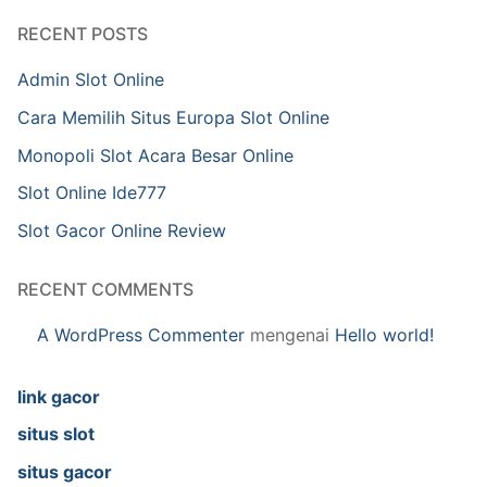
RECENT POSTS
Admin Slot Online
Cara Memilih Situs Europa Slot Online
Monopoli Slot Acara Besar Online
Slot Online Ide777
Slot Gacor Online Review
RECENT COMMENTS
A WordPress Commenter
mengenai
Hello world!
link gacor
situs slot
situs gacor