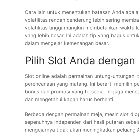
Cara lain untuk menentukan batasan Anda adala
volatilitas rendah cenderung lebih sering memb
volatilitas tinggi mungkin membutuhkan waktu 
yang lebih besar. Ini adalah tip yang bagus untu
dalam mengejar kemenangan besar.
Pilih Slot Anda dengan 
Slot online adalah permainan untung-untungan
perencanaan yang matang. Ini berarti memilih
bonus dan promosi yang tersedia. Ini juga men
dan mengetahui kapan harus berhenti.
Berbeda dengan permainan meja, mesin slot diope
sepenuhnya independen dari hasil putaran sebelu
mengejarnya tidak akan meningkatkan peluang 