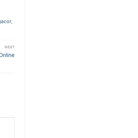
gacor
,
NEXT
Online