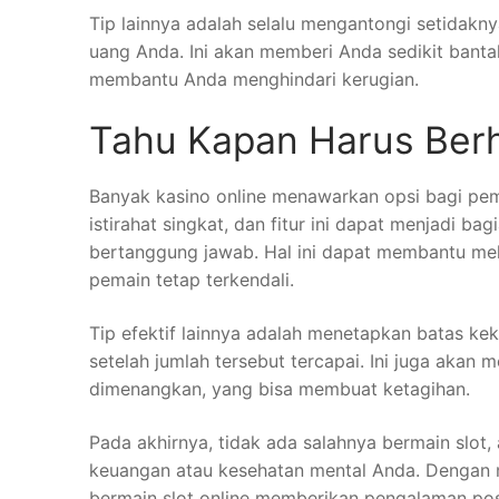
Tip lainnya adalah selalu mengantongi setida
uang Anda. Ini akan memberi Anda sedikit banta
membantu Anda menghindari kerugian.
Tahu Kapan Harus Berh
Banyak kasino online menawarkan opsi bagi pe
istirahat singkat, dan fitur ini dapat menjadi 
bertanggung jawab. Hal ini dapat membantu mela
pemain tetap terkendali.
Tip efektif lainnya adalah menetapkan batas ke
setelah jumlah tersebut tercapai. Ini juga aka
dimenangkan, yang bisa membuat ketagihan.
Pada akhirnya, tidak ada salahnya bermain slot
keuangan atau kesehatan mental Anda. Dengan m
bermain slot online memberikan pengalaman pos