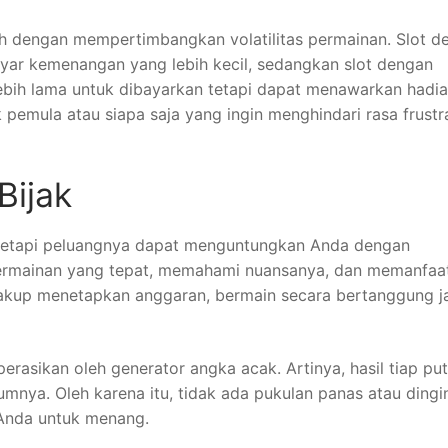
h dengan mempertimbangkan volatilitas permainan. Slot d
ayar kemenangan yang lebih kecil, sedangkan slot dengan
lebih lama untuk dibayarkan tetapi dapat menawarkan hadi
k pemula atau siapa saja yang ingin menghindari rasa frustr
Bijak
, tetapi peluangnya dapat menguntungkan Anda dengan
 permainan yang tepat, memahami nuansanya, dan memanfaa
cakup menetapkan anggaran, bermain secara bertanggung j
rasikan oleh generator angka acak. Artinya, hasil tiap pu
mnya. Oleh karena itu, tidak ada pukulan panas atau dingi
Anda untuk menang.