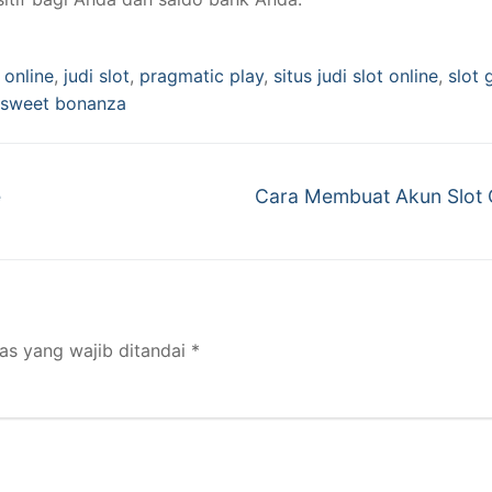
 online
,
judi slot
,
pragmatic play
,
situs judi slot online
,
slot 
sweet bonanza
Next
e
Cara Membuat Akun Slot 
post:
as yang wajib ditandai
*