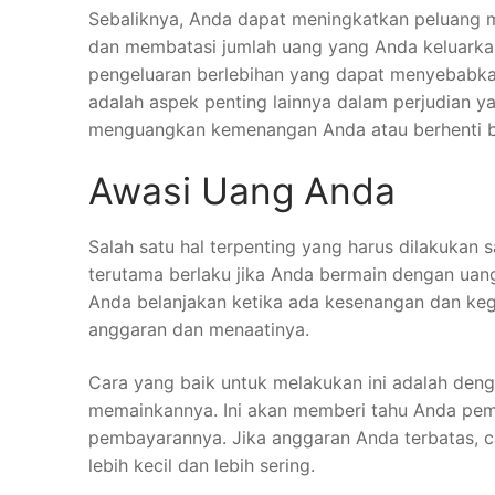
Sebaliknya, Anda dapat meningkatkan peluang m
dan membatasi jumlah uang yang Anda keluarka
pengeluaran berlebihan yang dapat menyebabka
adalah aspek penting lainnya dalam perjudian 
menguangkan kemenangan Anda atau berhenti be
Awasi Uang Anda
Salah satu hal terpenting yang harus dilakukan 
terutama berlaku jika Anda bermain dengan ua
Anda belanjakan ketika ada kesenangan dan keg
anggaran dan menaatinya.
Cara yang baik untuk melakukan ini adalah den
memainkannya. Ini akan memberi tahu Anda pemb
pembayarannya. Jika anggaran Anda terbatas, ca
lebih kecil dan lebih sering.