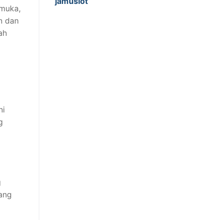
jamuslot
emuka,
n dan
ah
ni
g
g
yang