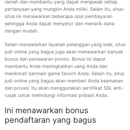
ramah dan membantu yang dapat menjawab setiap
pertanyaan yang mungkin Anda miliki. Selain itu, situs-
situs ini menawarkan beberapa opsi pembayaran
sehingga Anda dapat menyetor dan menarik dana
dengan mudah.
Selain menawarkan layanan pelanggan yang baik, situs
judi online yang bagus juga akan menawarkan banyak
bonus dan penawaran promo. Bonus ini dapat
membantu Anda meningkatkan uang Anda dan
menikmati bermain game favorit Anda. Selain itu, situs
judi online yang bagus akan memberi Anda keamanan
dan privasi. Itu akan menggunakan sertifikat SSL anti-
rusak untuk melindungi informasi pribadi Anda.
Ini menawarkan bonus
pendaftaran yang bagus