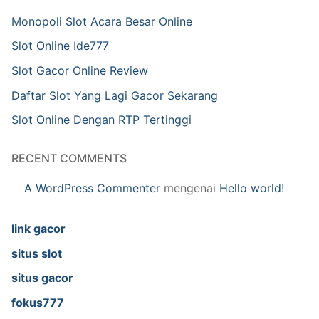
Monopoli Slot Acara Besar Online
Slot Online Ide777
Slot Gacor Online Review
Daftar Slot Yang Lagi Gacor Sekarang
Slot Online Dengan RTP Tertinggi
RECENT COMMENTS
A WordPress Commenter
mengenai
Hello world!
link gacor
situs slot
situs gacor
fokus777