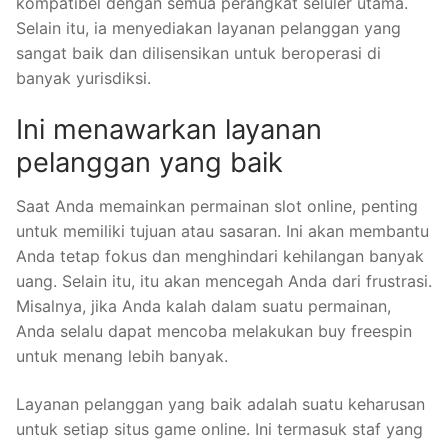
kompatibel dengan semua perangkat seluler utama.
Selain itu, ia menyediakan layanan pelanggan yang
sangat baik dan dilisensikan untuk beroperasi di
banyak yurisdiksi.
Ini menawarkan layanan
pelanggan yang baik
Saat Anda memainkan permainan slot online, penting
untuk memiliki tujuan atau sasaran. Ini akan membantu
Anda tetap fokus dan menghindari kehilangan banyak
uang. Selain itu, itu akan mencegah Anda dari frustrasi.
Misalnya, jika Anda kalah dalam suatu permainan,
Anda selalu dapat mencoba melakukan buy freespin
untuk menang lebih banyak.
Layanan pelanggan yang baik adalah suatu keharusan
untuk setiap situs game online. Ini termasuk staf yang