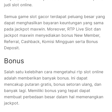
judi slot online.
Semua game slot gacor terdapat peluang besar yang
dapat menghasilkan bayaran keuntungan yang sama
pada jackpot maxwin. Moreover, RTP Live Slot dan
jackpot maxwin menyediakan bonus New Member,
Referral, Cashback, Komisi Mingguan serta Bonus
Deposit.
Bonus
Salah satu kelebihan cara mengetahui rtp slot online
adalah memberikan banyak bonus. Ini dapat
mencakup putaran gratis, bonus setoran ulang, dan
banyak lagi. Memiliki bonus yang tepat dapat
membuat perbedaan besar dalam hal memenangkan
jackpot.