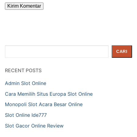
Cari
CARI
RECENT POSTS
Admin Slot Online
Cara Memilih Situs Europa Slot Online
Monopoli Slot Acara Besar Online
Slot Online Ide777
Slot Gacor Online Review