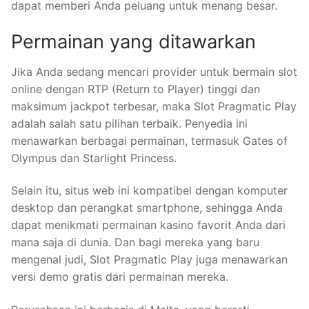
dapat memberi Anda peluang untuk menang besar.
Permainan yang ditawarkan
Jika Anda sedang mencari provider untuk bermain slot
online dengan RTP (Return to Player) tinggi dan
maksimum jackpot terbesar, maka Slot Pragmatic Play
adalah salah satu pilihan terbaik. Penyedia ini
menawarkan berbagai permainan, termasuk Gates of
Olympus dan Starlight Princess.
Selain itu, situs web ini kompatibel dengan komputer
desktop dan perangkat smartphone, sehingga Anda
dapat menikmati permainan kasino favorit Anda dari
mana saja di dunia. Dan bagi mereka yang baru
mengenal judi, Slot Pragmatic Play juga menawarkan
versi demo gratis dari permainan mereka.