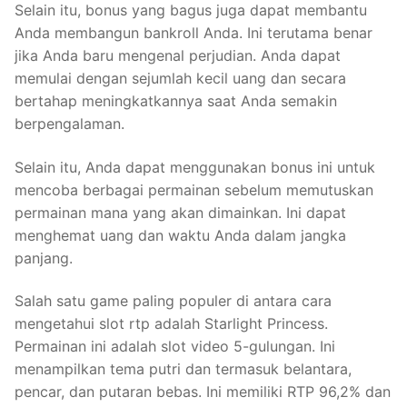
Selain itu, bonus yang bagus juga dapat membantu
Anda membangun bankroll Anda. Ini terutama benar
jika Anda baru mengenal perjudian. Anda dapat
memulai dengan sejumlah kecil uang dan secara
bertahap meningkatkannya saat Anda semakin
berpengalaman.
Selain itu, Anda dapat menggunakan bonus ini untuk
mencoba berbagai permainan sebelum memutuskan
permainan mana yang akan dimainkan. Ini dapat
menghemat uang dan waktu Anda dalam jangka
panjang.
Salah satu game paling populer di antara cara
mengetahui slot rtp adalah Starlight Princess.
Permainan ini adalah slot video 5-gulungan. Ini
menampilkan tema putri dan termasuk belantara,
pencar, dan putaran bebas. Ini memiliki RTP 96,2% dan