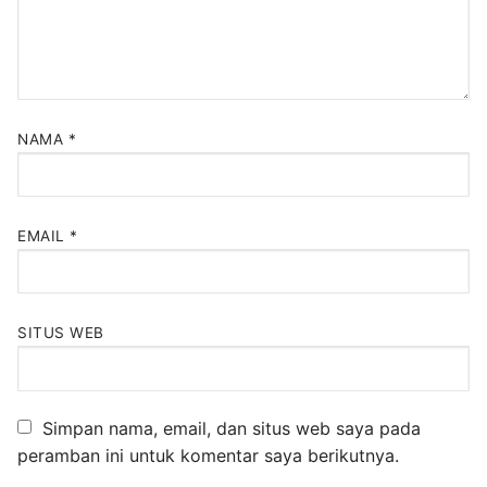
NAMA
*
EMAIL
*
SITUS WEB
Simpan nama, email, dan situs web saya pada
peramban ini untuk komentar saya berikutnya.