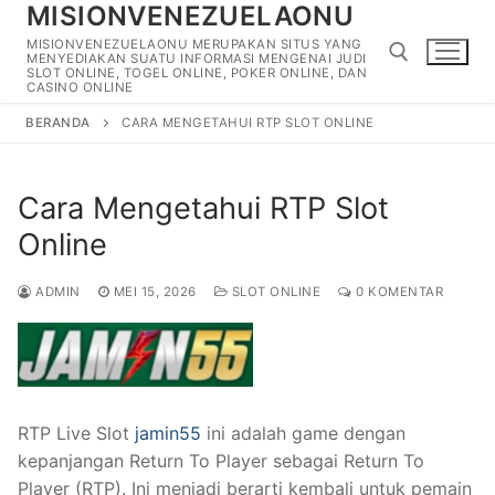
MISIONVENEZUELAONU
Lompat
ke
MISIONVENEZUELAONU MERUPAKAN SITUS YANG
MENYEDIAKAN SUATU INFORMASI MENGENAI JUDI
konten
SLOT ONLINE, TOGEL ONLINE, POKER ONLINE, DAN
CASINO ONLINE
BERANDA
CARA MENGETAHUI RTP SLOT ONLINE
Cari:
Cara Mengetahui RTP Slot
Online
ADMIN
MEI 15, 2026
SLOT ONLINE
0 KOMENTAR
RTP Live Slot
jamin55
ini adalah game dengan
kepanjangan Return To Player sebagai Return To
Player (RTP). Ini menjadi berarti kembali untuk pemain