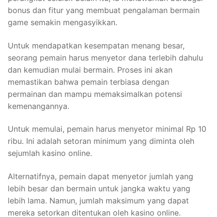
bonus dan fitur yang membuat pengalaman bermain
game semakin mengasyikkan.
Untuk mendapatkan kesempatan menang besar,
seorang pemain harus menyetor dana terlebih dahulu
dan kemudian mulai bermain. Proses ini akan
memastikan bahwa pemain terbiasa dengan
permainan dan mampu memaksimalkan potensi
kemenangannya.
Untuk memulai, pemain harus menyetor minimal Rp 10
ribu. Ini adalah setoran minimum yang diminta oleh
sejumlah kasino online.
Alternatifnya, pemain dapat menyetor jumlah yang
lebih besar dan bermain untuk jangka waktu yang
lebih lama. Namun, jumlah maksimum yang dapat
mereka setorkan ditentukan oleh kasino online.