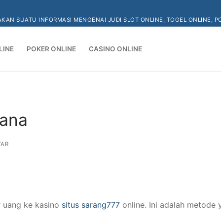
N SUATU INFORMASI MENGENAI JUDI SLOT ONLINE, TOGEL ONLINE, PO
LINE
POKER ONLINE
CASINO ONLINE
Cari:
Dana
TAR
r uang ke kasino
situs sarang777
online. Ini adalah metode 