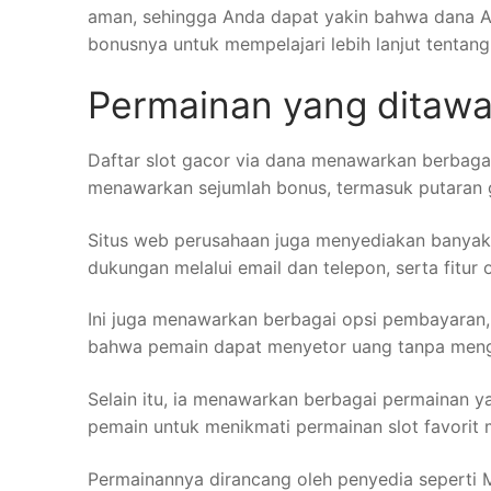
aman, sehingga Anda dapat yakin bahwa dana A
bonusnya untuk mempelajari lebih lanjut tentan
Permainan yang ditaw
Daftar slot gacor via dana menawarkan berbagai
menawarkan sejumlah bonus, termasuk putaran g
Situs web perusahaan juga menyediakan banyak 
dukungan melalui email dan telepon, serta fitur 
Ini juga menawarkan berbagai opsi pembayaran, 
bahwa pemain dapat menyetor uang tanpa men
Selain itu, ia menawarkan berbagai permainan y
pemain untuk menikmati permainan slot favorit 
Permainannya dirancang oleh penyedia seperti M