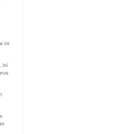
n
e ini
 Ini
arus
n
an
an