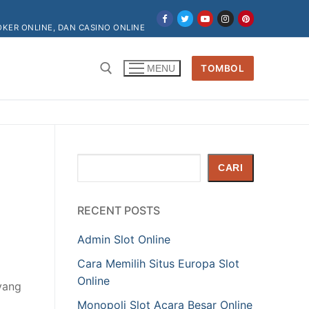
KER ONLINE, DAN CASINO ONLINE
TOMBOL
MENU
Cari
CARI
RECENT POSTS
Admin Slot Online
Cara Memilih Situs Europa Slot
Online
yang
Monopoli Slot Acara Besar Online