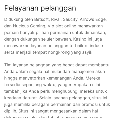
Pelayanan pelanggan
Didukung oleh Betsoft, Rival, Saucify, Arrows Edge,
dan Nucleus Gaming, Vip slot online menawarkan
pemain banyak pilihan permainan untuk dimainkan,
dengan dukungan seluler bawaan. Kasino ini juga
menawarkan layanan pelanggan terbaik di industri,
serta menjadi tempat nongkrong yang asyik.
Tim layanan pelanggan yang hebat dapat membantu
Anda dalam segala hal mulai dari manajemen akun
hingga menyetorkan kemenangan Anda. Mereka
tersedia sepanjang waktu, yang merupakan nilai
tambah jika Anda perlu menghubungi mereka untuk
keadaan darurat. Selain layanan pelanggan, situs ini
juga memiliki beragam permainan dan promosi untuk
dipilih. Situs ini sangat mengesankan dalam hal
dukungan seluler dan tablet, dengan semua game