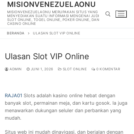
MISIONVENEZUELAONU
Lompat
ke
MISIONVENEZUELAONU MERUPAKAN SITUS YANG
MENYEDIAKAN SUATU INFORMASI MENGENAI JUDI
konten
SLOT ONLINE, TOGEL ONLINE, POKER ONLINE, DAN
CASINO ONLINE
BERANDA
ULASAN SLOT VIP ONLINE
Cari:
Ulasan Slot VIP Online
ADMIN
JUNI 1, 2026
SLOT ONLINE
0 KOMENTAR
RAJA01
Slots adalah kasino online hebat dengan
banyak slot, permainan meja, dan kartu gosok. Ia juga
menawarkan dukungan seluler dan perbankan yang
mudah.
Situs web ini mudah dinavigasi, dan berjalan dengan