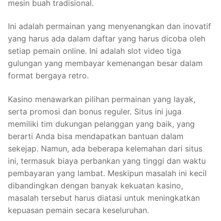
mesin buah tradisional.
Ini adalah permainan yang menyenangkan dan inovatif
yang harus ada dalam daftar yang harus dicoba oleh
setiap pemain online. Ini adalah slot video tiga
gulungan yang membayar kemenangan besar dalam
format bergaya retro.
Kasino menawarkan pilihan permainan yang layak,
serta promosi dan bonus reguler. Situs ini juga
memiliki tim dukungan pelanggan yang baik, yang
berarti Anda bisa mendapatkan bantuan dalam
sekejap. Namun, ada beberapa kelemahan dari situs
ini, termasuk biaya perbankan yang tinggi dan waktu
pembayaran yang lambat. Meskipun masalah ini kecil
dibandingkan dengan banyak kekuatan kasino,
masalah tersebut harus diatasi untuk meningkatkan
kepuasan pemain secara keseluruhan.