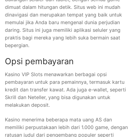
dimuat dalam hitungan detik. Situs web ini mudah
dinavigasi dan merupakan tempat yang baik untuk
memulai jika Anda baru mengenal dunia perjudian
daring. Situs ini juga memiliki aplikasi seluler yang
praktis bagi mereka yang lebih suka bermain saat
bepergian.
Opsi pembayaran
Kasino VIP Slots menawarkan berbagai opsi
pembayaran untuk para pemainnya, termasuk kartu
kredit dan transfer kawat. Ada juga e-wallet, seperti
Skrill dan Neteller, yang bisa digunakan untuk
melakukan deposit.
Kasino menerima beberapa mata uang AS dan
memiliki perpustakaan lebih dari 1.000 game, dengan
ratusan judul dari pengembang populer seperti