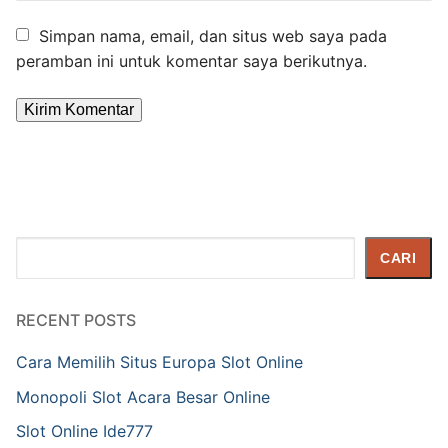
Simpan nama, email, dan situs web saya pada
peramban ini untuk komentar saya berikutnya.
Cari
CARI
RECENT POSTS
Cara Memilih Situs Europa Slot Online
Monopoli Slot Acara Besar Online
Slot Online Ide777